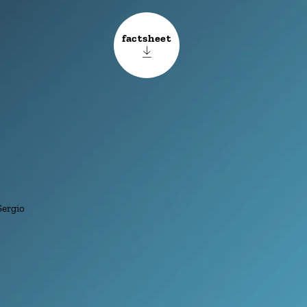
factsheet
Sergio